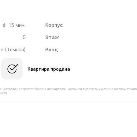
Корпус
15 мин.
5
Этаж
е (Тёмная)
Ввод
Квартира продана
астройщик передаёт объект с планировкой, указанной в договоре участия в долевом строит
анов.
оимостью 6 940 000 ₽ в ЖК Новое Пушкино от застройщ