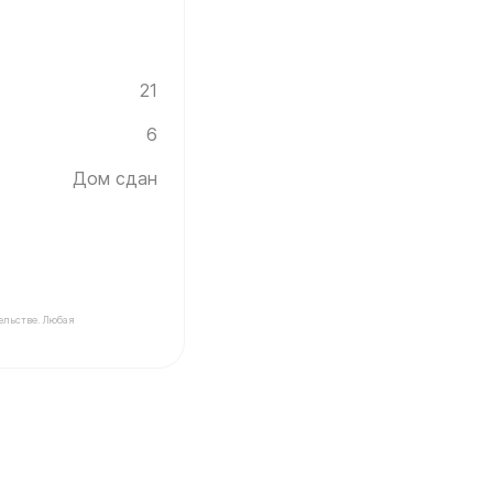
21
6
Дом сдан
ельстве. Любая
ика Инград ✓ Этаж: 6 ✓ Брюгге (Тёмная) ✓ Дом сдан 