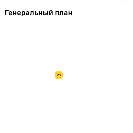
В продаже Квартира №55 площадью 73.2 м² стоимость
Генеральный план
21