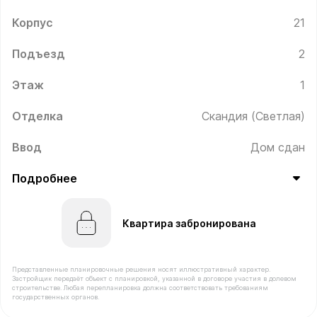
Корпус
21
Подъезд
2
Этаж
1
Отделка
Скандия (Светлая)
Ввод
Дом сдан
Подробнее
Квартира забронирована
Представленные планировочные решения носят иллюстративный характер.
Застройщик передаёт объект с планировкой, указанной в договоре участия в долевом
строительстве. Любая перепланировка должна соответствовать требованиям
государственных органов.