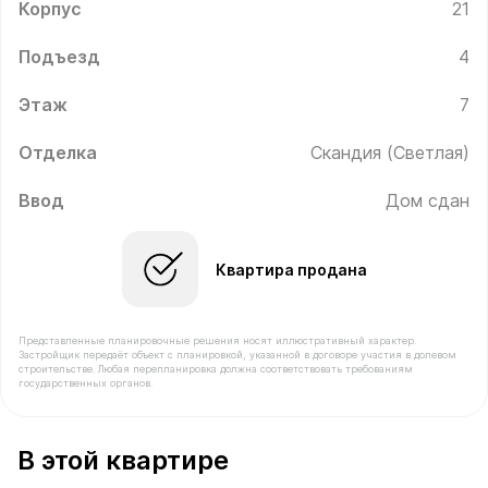
Корпус
21
Подъезд
4
Этаж
7
Отделка
Скандия (Светлая)
Ввод
Дом сдан
Квартира продана
Представленные планировочные решения носят иллюстративный характер.
Застройщик передаёт объект с планировкой, указанной в договоре участия в долевом
строительстве. Любая перепланировка должна соответствовать требованиям
государственных органов.
В продаже Квартира №351 площадью 31.8 м² стоимост
В этой квартире