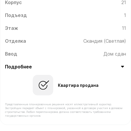
Корпус
21
Подъезд
1
Этаж
11
Отделка
Скандия (Светлая)
Ввод
Дом сдан
Подробнее
Квартира продана
Представленные планировочные решения носят иллюстративный характер.
Застройщик передаёт объект с планировкой, указанной в договоре участия в долевом
строительстве. Любая перепланировка должна соответствовать требованиям
государственных органов.
В продаже Квартира №52 площадью 32.1 м² стоимость