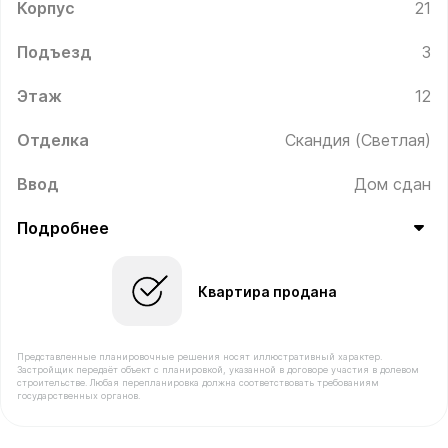
Корпус
21
Подъезд
3
Этаж
12
Отделка
Скандия (Светлая)
Ввод
Дом сдан
Подробнее
Квартира продана
Представленные планировочные решения носят иллюстративный характер.
Застройщик передаёт объект с планировкой, указанной в договоре участия в долевом
строительстве. Любая перепланировка должна соответствовать требованиям
государственных органов.
В продаже Квартира №268 площадью 30.9 м² стоимос