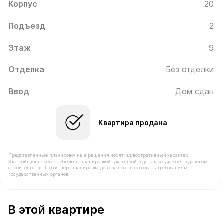
Корпус
20
Подъезд
2
Этаж
9
Отделка
Без отделки
Ввод
Дом сдан
Квартира продана
Представленные планировочные решения носят иллюстративный характер.
Застройщик передаёт объект с планировкой, указанной в договоре участия в долевом
строительстве. Любая перепланировка должна соответствовать требованиям
государственных органов.
В продаже Квартира №145 площадью 37.1 м² стоимос
В этой квартире