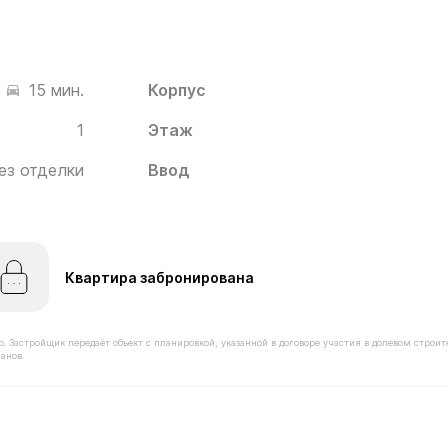
Корпус
15 мин.
1
Этаж
ез отделки
Ввод
Квартира забронирована
астройщик передаёт объект с планировкой, указанной в договоре участия в долевом строит
анов.
мостью 13 090 000 ₽ в ЖК Белый Град от застройщика 