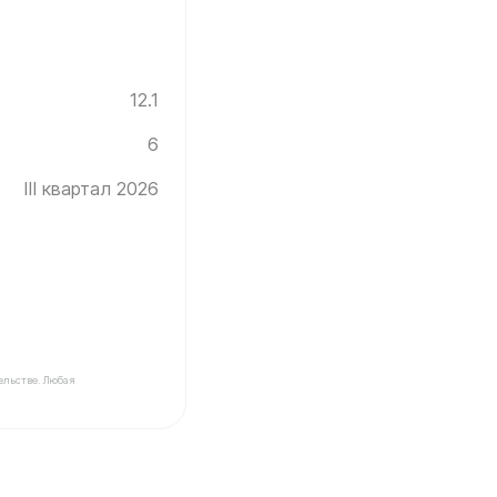
12.1
6
III квартал 2026
ельстве. Любая
Инград ✓ Этаж: 6 ✓ Без отделки ✓ Ввод новостройки в 