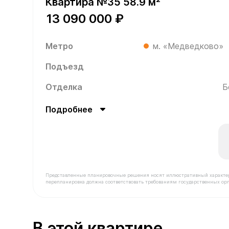
Квартира №35 58.9 м²
13 090 000 ₽
Метро
м. «Медведково»
Подъезд
Отделка
Б
Подробнее
Представленные планировочные решения носят иллюстративный характер. З
перепланировка должна соответствовать требованиям государственных орг
В продаже Квартира №35 площадью 58.9 м² стои
В этой квартире