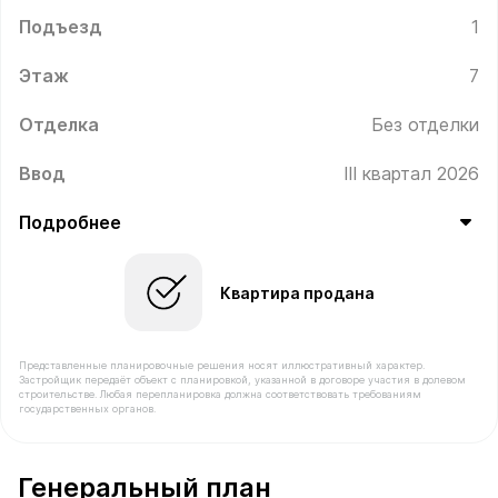
Подъезд
1
Этаж
7
Отделка
Без отделки
Ввод
III квартал 2026
Подробнее
Квартира продана
Представленные планировочные решения носят иллюстративный характер.
Застройщик передаёт объект с планировкой, указанной в договоре участия в долевом
строительстве. Любая перепланировка должна соответствовать требованиям
государственных органов.
В продаже Квартира №45 площадью 38.1 м² стоимость
Генеральный план