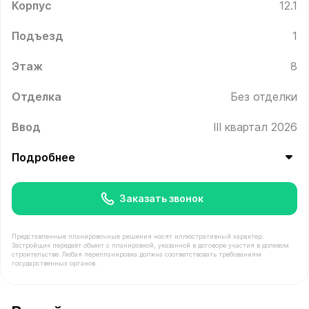
Корпус
12.1
Подъезд
1
Этаж
8
Отделка
Без отделки
Ввод
III квартал 2026
Подробнее
Заказать звонок
Представленные планировочные решения носят иллюстративный характер.
Застройщик передаёт объект с планировкой, указанной в договоре участия в долевом
строительстве. Любая перепланировка должна соответствовать требованиям
государственных органов.
В продаже Квартира №51 площадью 58.9 м² стоимость