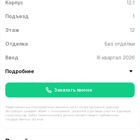
Корпус
12.1
Подъезд
1
Этаж
12
Отделка
Без отделки
Ввод
III квартал 2026
Подробнее
Заказать звонок
Представленные планировочные решения носят иллюстративный характер.
Застройщик передаёт объект с планировкой, указанной в договоре участия в долевом
строительстве. Любая перепланировка должна соответствовать требованиям
государственных органов.
В продаже Квартира №83 площадью 58.9 м² стоимостью