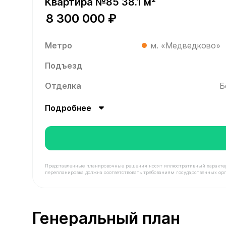
Квартира №85 38.1 м²
8 300 000 ₽
Метро
м. «Медведково»
Подъезд
Отделка
Б
Подробнее
Представленные планировочные решения носят иллюстративный характер. З
перепланировка должна соответствовать требованиям государственных орг
В продаже Квартира №85 площадью 38.1 м² стои
Генеральный план