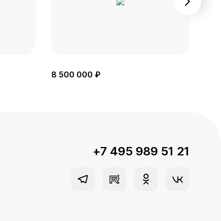
8 500 000 ₽
8 6
+7 495 989 51 21