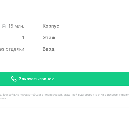
Корпус
15 мин.
1
Этаж
ез отделки
Ввод
Заказать звонок
астройщик передаёт объект с планировкой, указанной в договоре участия в долевом строит
анов.
мостью 8 300 000 ₽ в ЖК Белый Град от застройщика Ин