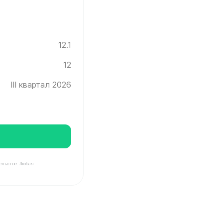
12.1
12
III квартал 2026
ельстве. Любая
град ✓ Этаж: 12 ✓ Без отделки ✓ Ввод новостройки в 