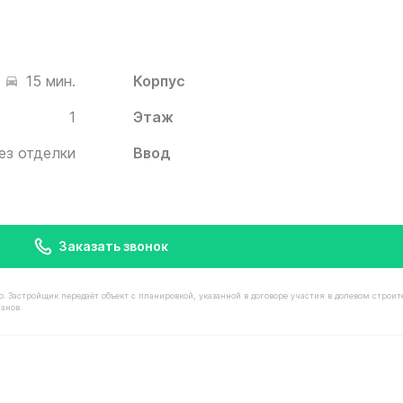
Корпус
15 мин.
1
Этаж
ез отделки
Ввод
Заказать звонок
астройщик передаёт объект с планировкой, указанной в договоре участия в долевом строит
анов.
имостью 13 000 000 ₽ в ЖК Белый Град от застройщика 