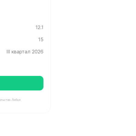
12.1
15
III квартал 2026
ельстве. Любая
Инград ✓ Этаж: 15 ✓ Без отделки ✓ Ввод новостройки 