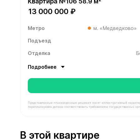
Квартира №106 58.9 м²
13 000 000 ₽
Метро
м. «Медведково»
Подъезд
Отделка
Б
Подробнее
Представленные планировочные решения носят иллюстративный характер. З
перепланировка должна соответствовать требованиям государственных орг
В продаже Квартира №106 площадью 58.9 м² сто
В этой квартире