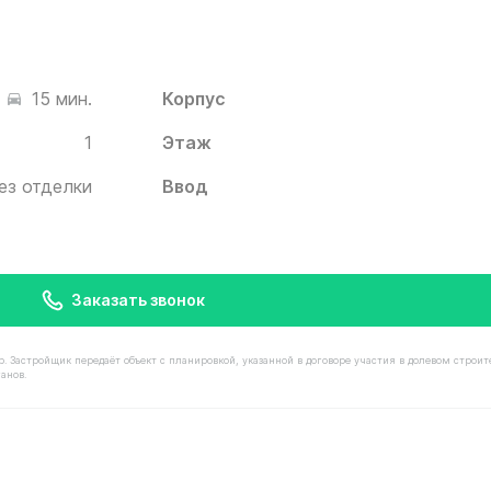
Корпус
15 мин.
1
Этаж
ез отделки
Ввод
Заказать звонок
астройщик передаёт объект с планировкой, указанной в договоре участия в долевом строит
анов.
имостью 8 230 000 ₽ в ЖК Белый Град от застройщика И