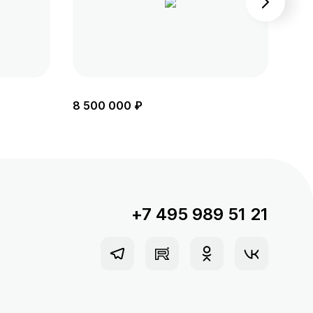
8 500 000 ₽
8 6
+7 495 989 51 21