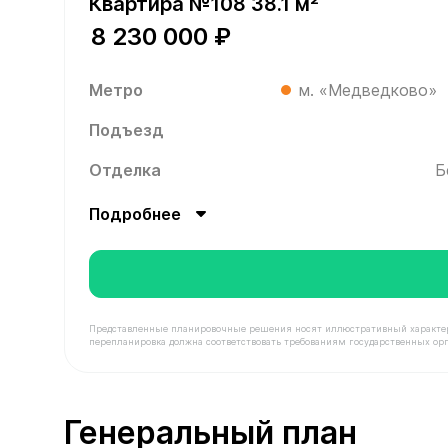
Квартира №108 38.1 м²
8 230 000 ₽
Метро
м. «Медведково»
Подъезд
Отделка
Б
Подробнее
Представленные планировочные решения носят иллюстративный характер. З
перепланировка должна соответствовать требованиям государственных орг
В продаже Квартира №108 площадью 38.1 м² сто
Генеральный план