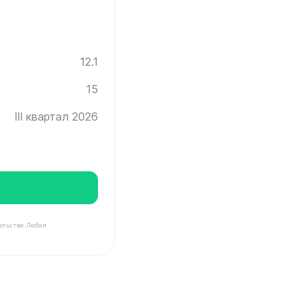
12.1
15
III квартал 2026
ельстве. Любая
нград ✓ Этаж: 15 ✓ Без отделки ✓ Ввод новостройки в 