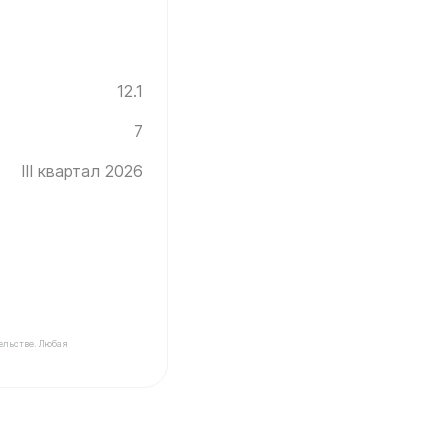
12.1
7
III квартал 2026
ельстве. Любая
Инград ✓ Этаж: 7 ✓ Без отделки ✓ Ввод новостройки в