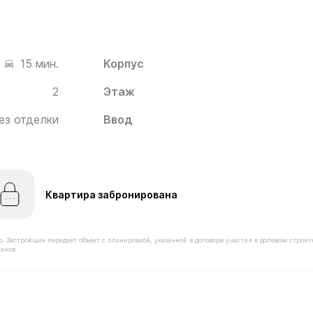
Корпус
15 мин.
2
Этаж
ез отделки
Ввод
Квартира забронирована
астройщик передаёт объект с планировкой, указанной в договоре участия в долевом строит
анов.
имостью 15 800 000 ₽ в ЖК Белый Град от застройщика 