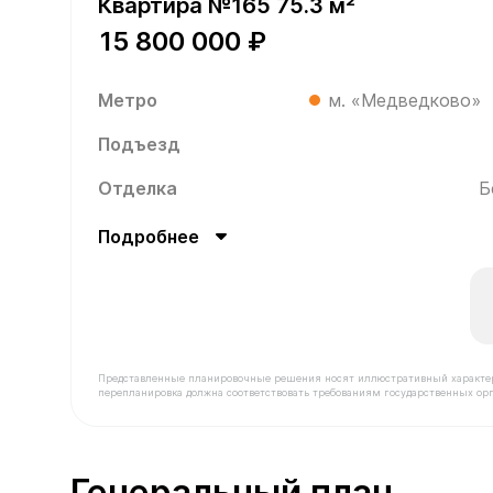
Квартира №165 75.3 м²
15 800 000 ₽
Метро
м. «Медведково»
Подъезд
Отделка
Б
Подробнее
Представленные планировочные решения носят иллюстративный характер. З
перепланировка должна соответствовать требованиям государственных орг
В продаже Квартира №165 площадью 75.3 м² сто
Генеральный план