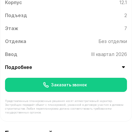
Корпус
12.1
Подъезд
2
Этаж
7
Отделка
Без отделки
Ввод
III квартал 2026
Подробнее
Заказать звонок
Представленные планировочные решения носят иллюстративный характер.
Застройщик передаёт объект с планировкой, указанной в договоре участия в долевом
строительстве. Любая перепланировка должна соответствовать требованиям
государственных органов.
В продаже Квартира №167 площадью 40.3 м² стоимост