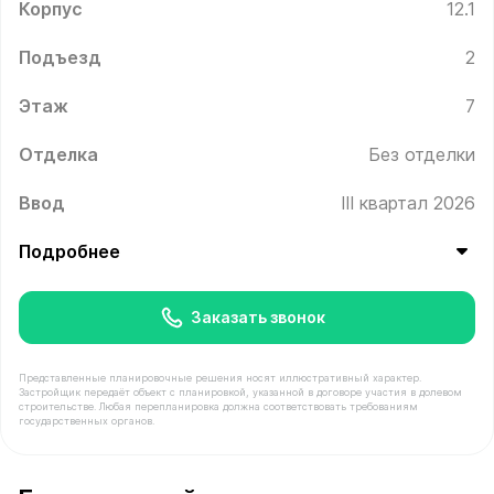
Корпус
12.1
Подъезд
2
Этаж
7
Отделка
Без отделки
Ввод
III квартал 2026
Подробнее
Заказать звонок
Представленные планировочные решения носят иллюстративный характер.
Застройщик передаёт объект с планировкой, указанной в договоре участия в долевом
строительстве. Любая перепланировка должна соответствовать требованиям
государственных органов.
В продаже Квартира №168 площадью 24.7 м² стоимость