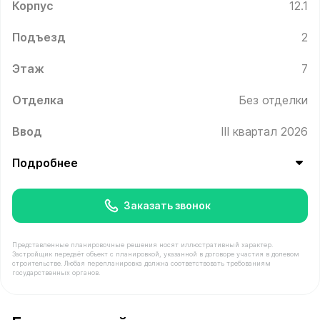
Корпус
12.1
Подъезд
2
Этаж
7
Отделка
Без отделки
Ввод
III квартал 2026
Подробнее
Заказать звонок
Представленные планировочные решения носят иллюстративный характер.
Застройщик передаёт объект с планировкой, указанной в договоре участия в долевом
строительстве. Любая перепланировка должна соответствовать требованиям
государственных органов.
В продаже Квартира №169 площадью 65.4 м² стоимост