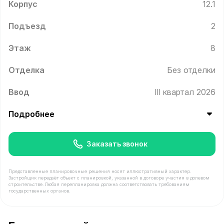
Корпус
12.1
Подъезд
2
Этаж
8
Отделка
Без отделки
Ввод
III квартал 2026
Подробнее
Заказать звонок
Представленные планировочные решения носят иллюстративный характер.
Застройщик передаёт объект с планировкой, указанной в договоре участия в долевом
строительстве. Любая перепланировка должна соответствовать требованиям
государственных органов.
В продаже Квартира №177 площадью 65.3 м² стоимост