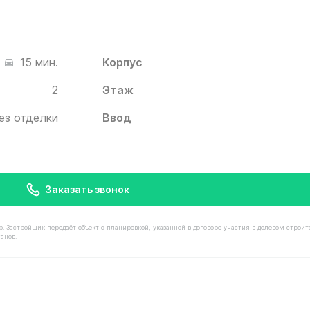
Корпус
15 мин.
2
Этаж
ез отделки
Ввод
Заказать звонок
астройщик передаёт объект с планировкой, указанной в договоре участия в долевом строит
анов.
имостью 8 540 000 ₽ в ЖК Белый Град от застройщика И