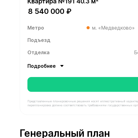
Квартира №191 40.3 м²
8 540 000 ₽
Метро
м. «Медведково»
Подъезд
Отделка
Б
Подробнее
Представленные планировочные решения носят иллюстративный характер. З
перепланировка должна соответствовать требованиям государственных орг
В продаже Квартира №191 площадью 40.3 м² сто
Генеральный план