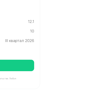
12.1
10
III квартал 2026
ельстве. Любая
нград ✓ Этаж: 10 ✓ Без отделки ✓ Ввод новостройки в