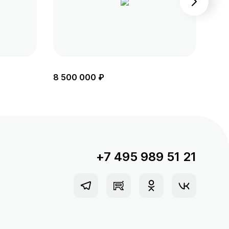
8 500 000 ₽
8 6
+7 495 989 51 21