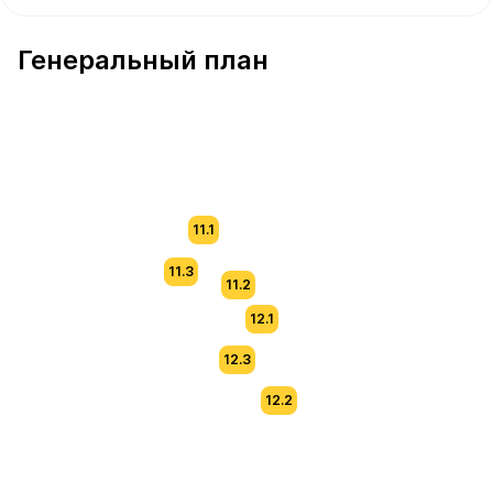
В продаже Квартира №213 площадью 75.5 м² стоимость
Генеральный план
11.1
11.3
11.2
12.1
12.3
12.2