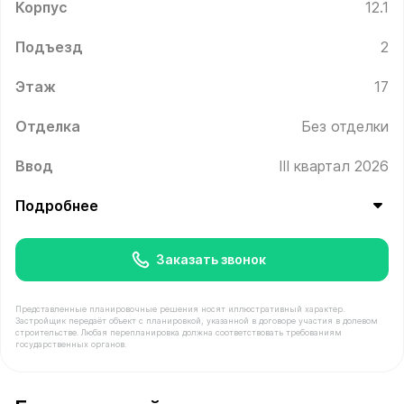
Корпус
12.1
Подъезд
2
Этаж
17
Отделка
Без отделки
Ввод
III квартал 2026
Подробнее
Заказать звонок
Представленные планировочные решения носят иллюстративный характер.
Застройщик передаёт объект с планировкой, указанной в договоре участия в долевом
строительстве. Любая перепланировка должна соответствовать требованиям
государственных органов.
В продаже Квартира №250 площадью 22.9 м² стоимост