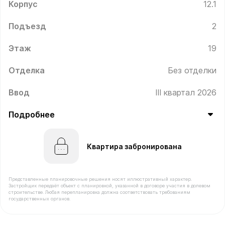
Корпус
12.1
Подъезд
2
Этаж
19
Отделка
Без отделки
Ввод
III квартал 2026
Подробнее
Квартира забронирована
Представленные планировочные решения носят иллюстративный характер.
Застройщик передаёт объект с планировкой, указанной в договоре участия в долевом
строительстве. Любая перепланировка должна соответствовать требованиям
государственных органов.
В продаже Квартира №263 площадью 40.3 м² стоимост