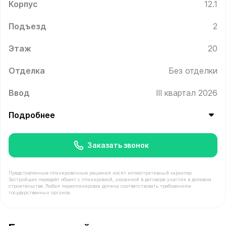
Корпус
12.1
Подъезд
2
Этаж
20
Отделка
Без отделки
Ввод
III квартал 2026
Подробнее
Заказать звонок
Представленные планировочные решения носят иллюстративный характер.
Застройщик передаёт объект с планировкой, указанной в договоре участия в долевом
строительстве. Любая перепланировка должна соответствовать требованиям
государственных органов.
В продаже Квартира №273 площадью 65.3 м² стоимост