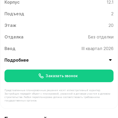
Корпус
12.1
Подъезд
2
Этаж
20
Отделка
Без отделки
Ввод
III квартал 2026
Подробнее
Заказать звонок
Представленные планировочные решения носят иллюстративный характер.
Застройщик передаёт объект с планировкой, указанной в договоре участия в долевом
строительстве. Любая перепланировка должна соответствовать требованиям
государственных органов.
В продаже Квартира №274 площадью 22.9 м² стоимост