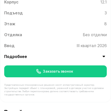
Корпус
12.1
Подъезд
3
Этаж
8
Отделка
Без отделки
Ввод
III квартал 2026
Подробнее
Заказать звонок
Представленные планировочные решения носят иллюстративный характер.
Застройщик передаёт объект с планировкой, указанной в договоре участия в долевом
строительстве. Любая перепланировка должна соответствовать требованиям
государственных органов.
В продаже Квартира №318 площадью 68.2 м² стоимост