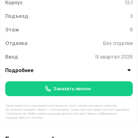
Корпус
12.1
Подъезд
3
Этаж
9
Отделка
Без отделки
Ввод
III квартал 2026
Подробнее
Заказать звонок
Представленные планировочные решения носят иллюстративный характер.
Застройщик передаёт объект с планировкой, указанной в договоре участия в долевом
строительстве. Любая перепланировка должна соответствовать требованиям
государственных органов.
В продаже Квартира №322 площадью 37.9 м² стоимост