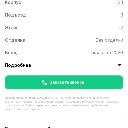
Корпус
12.1
Подъезд
3
Этаж
12
Отделка
Без отделки
Ввод
III квартал 2026
Подробнее
Заказать звонок
Представленные планировочные решения носят иллюстративный характер.
Застройщик передаёт объект с планировкой, указанной в договоре участия в долевом
строительстве. Любая перепланировка должна соответствовать требованиям
государственных органов.
В продаже Квартира №337 площадью 62.8 м² стоимость