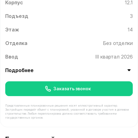
Корпус
12.1
Подъезд
3
Этаж
14
Отделка
Без отделки
Ввод
III квартал 2026
Подробнее
Заказать звонок
Представленные планировочные решения носят иллюстративный характер.
Застройщик передаёт объект с планировкой, указанной в договоре участия в долевом
строительстве. Любая перепланировка должна соответствовать требованиям
государственных органов.
В продаже Квартира №349 площадью 62.8 м² стоимост