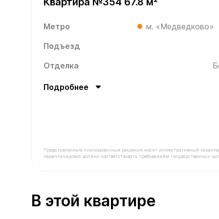
Квартира №354 67.8 м²
Метро
м. «Медведково»
Подъезд
Отделка
Б
Подробнее
Представленные планировочные решения носят иллюстративный характер. З
перепланировка должна соответствовать требованиям государственных орг
В продаже Квартира №354 площадью 67.8 м² сто
В этой квартире