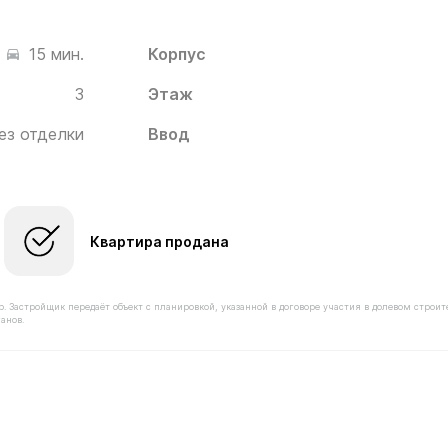
Корпус
15 мин.
3
Этаж
ез отделки
Ввод
Квартира продана
астройщик передаёт объект с планировкой, указанной в договоре участия в долевом строит
анов.
имостью 11 040 000 ₽ в ЖК Белый Град от застройщика 