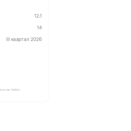
12.1
14
III квартал 2026
ельстве. Любая
Инград ✓ Этаж: 14 ✓ Без отделки ✓ Ввод новостройки 