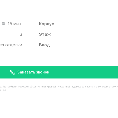
Корпус
15 мин.
3
Этаж
ез отделки
Ввод
Заказать звонок
астройщик передаёт объект с планировкой, указанной в договоре участия в долевом строит
анов.
имостью 13 310 000 ₽ в ЖК Белый Град от застройщика 