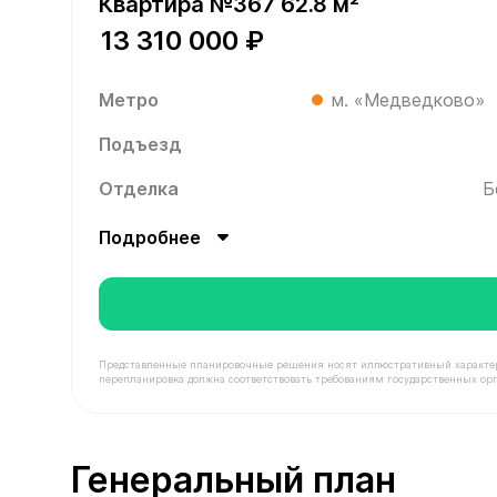
Квартира №367 62.8 м²
13 310 000 ₽
Метро
м. «Медведково»
Подъезд
Отделка
Б
Подробнее
Представленные планировочные решения носят иллюстративный характер. З
перепланировка должна соответствовать требованиям государственных орг
В продаже Квартира №367 площадью 62.8 м² сто
Генеральный план