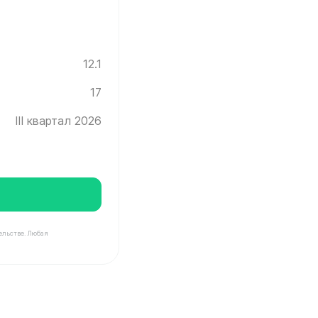
12.1
17
III квартал 2026
ельстве. Любая
Инград ✓ Этаж: 17 ✓ Без отделки ✓ Ввод новостройки в