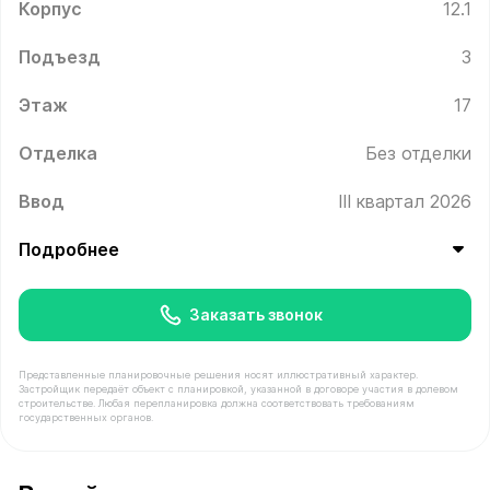
Корпус
12.1
Подъезд
3
Этаж
17
Отделка
Без отделки
Ввод
III квартал 2026
Подробнее
Заказать звонок
Представленные планировочные решения носят иллюстративный характер.
Застройщик передаёт объект с планировкой, указанной в договоре участия в долевом
строительстве. Любая перепланировка должна соответствовать требованиям
государственных органов.
В продаже Квартира №372 площадью 68.2 м² стоимост