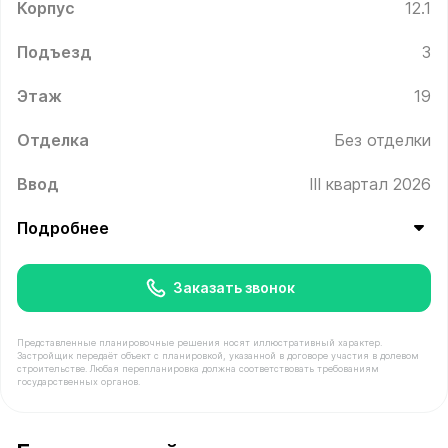
Корпус
12.1
Подъезд
3
Этаж
19
Отделка
Без отделки
Ввод
III квартал 2026
Подробнее
Заказать звонок
Представленные планировочные решения носят иллюстративный характер.
Застройщик передаёт объект с планировкой, указанной в договоре участия в долевом
строительстве. Любая перепланировка должна соответствовать требованиям
государственных органов.
В продаже Квартира №380 площадью 37.5 м² стоимость