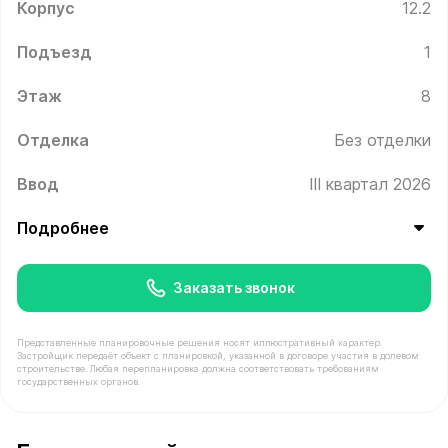
Корпус
12.2
Подъезд
1
Этаж
8
Отделка
Без отделки
Ввод
III квартал 2026
Подробнее
Заказать звонок
Представленные планировочные решения носят иллюстративный характер.
Застройщик передаёт объект с планировкой, указанной в договоре участия в долевом
строительстве. Любая перепланировка должна соответствовать требованиям
государственных органов.
В продаже Квартира №39 площадью 40.6 м² стоимость