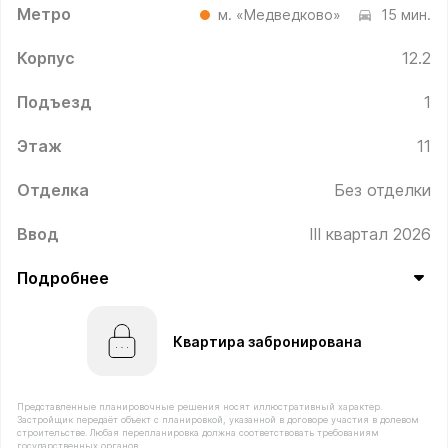
Метро
м. «Медведково»
15 мин.
Корпус
12.2
Подъезд
1
Этаж
11
Отделка
Без отделки
Ввод
III квартал 2026
Подробнее
Квартира забронирована
Представленные планировочные решения носят иллюстративный характер.
Застройщик передаёт объект с планировкой, указанной в договоре участия в долевом
строительстве. Любая перепланировка должна соответствовать требованиям
государственных органов.