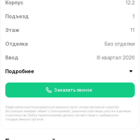
Корпус
12.2
Подъезд
1
Этаж
11
Отделка
Без отделки
Ввод
III квартал 2026
Подробнее
Заказать звонок
Представленные планировочные решения носят иллюстративный характер.
Застройщик передаёт объект с планировкой, указанной в договоре участия в долевом
строительстве. Любая перепланировка должна соответствовать требованиям
государственных органов.
В продаже Квартира №58 площадью 52.4 м² стоимостью