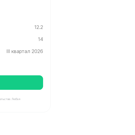
12.2
14
III квартал 2026
ельстве. Любая
нград ✓ Этаж: 14 ✓ Без отделки ✓ Ввод новостройки в 