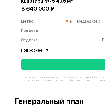
Квартира №75 40.6 м²
8 640 000 ₽
Метро
м. «Медведково»
Подъезд
Отделка
Б
Подробнее
Представленные планировочные решения носят иллюстративный характер. З
перепланировка должна соответствовать требованиям государственных орг
В продаже Квартира №75 площадью 40.6 м² стои
Генеральный план