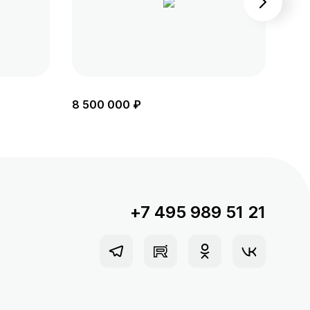
8 500 000 ₽
8 6
+7 495 989 51 21