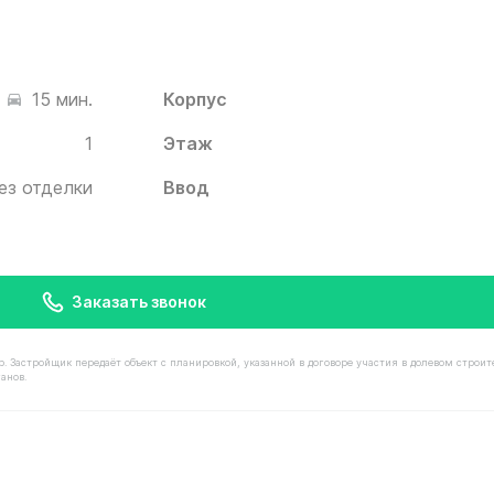
Корпус
15 мин.
1
Этаж
ез отделки
Ввод
Заказать звонок
астройщик передаёт объект с планировкой, указанной в договоре участия в долевом строит
анов.
мостью 8 640 000 ₽ в ЖК Белый Град от застройщика И