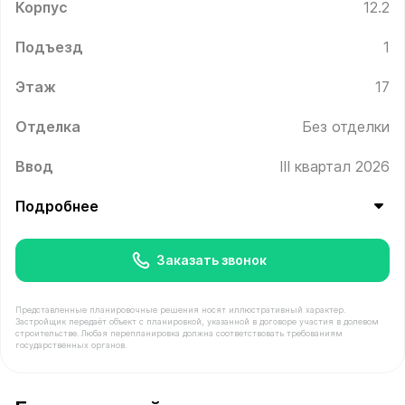
Корпус
12.2
Подъезд
1
Этаж
17
Отделка
Без отделки
Ввод
III квартал 2026
Подробнее
Заказать звонок
Представленные планировочные решения носят иллюстративный характер.
Застройщик передаёт объект с планировкой, указанной в договоре участия в долевом
строительстве. Любая перепланировка должна соответствовать требованиям
государственных органов.
В продаже Квартира №91 площадью 24 м² стоимостью 