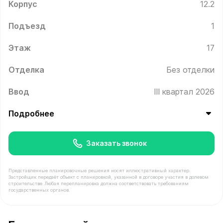
Корпус
12.2
Подъезд
1
Этаж
17
Отделка
Без отделки
Ввод
III квартал 2026
Подробнее
Заказать звонок
Представленные планировочные решения носят иллюстративный характер.
Застройщик передаёт объект с планировкой, указанной в договоре участия в долевом
строительстве. Любая перепланировка должна соответствовать требованиям
государственных органов.
В продаже Квартира №95 площадью 63 м² стоимостью 