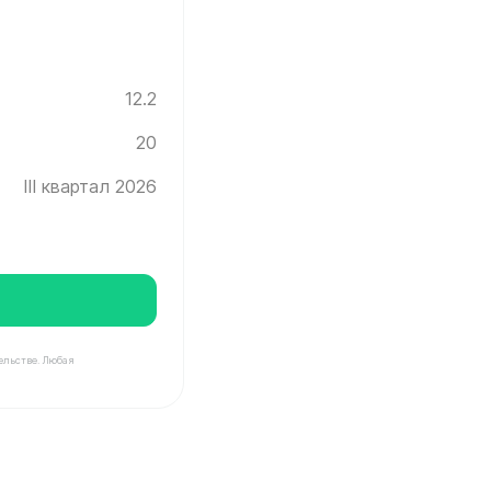
12.2
20
III квартал 2026
ельстве. Любая
Инград ✓ Этаж: 20 ✓ Без отделки ✓ Ввод новостройки в