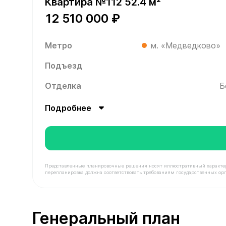
Квартира №112 52.4 м²
12 510 000 ₽
Метро
м. «Медведково»
Подъезд
Отделка
Б
Подробнее
Представленные планировочные решения носят иллюстративный характер. З
перепланировка должна соответствовать требованиям государственных орг
В продаже Квартира №112 площадью 52.4 м² сто
Генеральный план