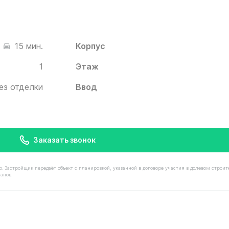
Корпус
15 мин.
1
Этаж
ез отделки
Ввод
Заказать звонок
астройщик передаёт объект с планировкой, указанной в договоре участия в долевом строит
анов.
имостью 12 510 000 ₽ в ЖК Белый Град от застройщика 