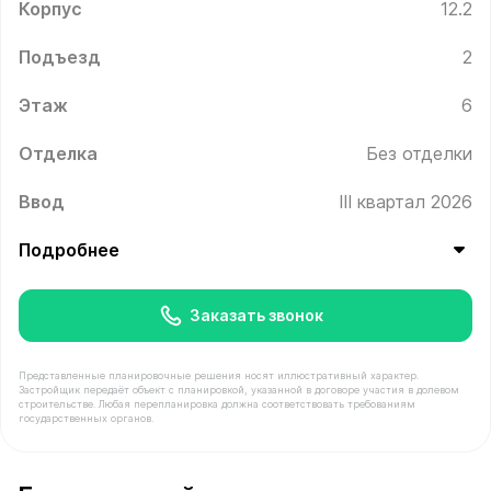
Корпус
12.2
Подъезд
2
Этаж
6
Отделка
Без отделки
Ввод
III квартал 2026
Подробнее
Заказать звонок
Представленные планировочные решения носят иллюстративный характер.
Застройщик передаёт объект с планировкой, указанной в договоре участия в долевом
строительстве. Любая перепланировка должна соответствовать требованиям
государственных органов.
В продаже Квартира №136 площадью 39.6 м² стоимост