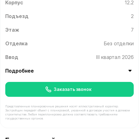
Корпус
12.2
Подъезд
2
Этаж
7
Отделка
Без отделки
Ввод
III квартал 2026
Подробнее
Заказать звонок
Представленные планировочные решения носят иллюстративный характер.
Застройщик передаёт объект с планировкой, указанной в договоре участия в долевом
строительстве. Любая перепланировка должна соответствовать требованиям
государственных органов.
В продаже Квартира №141 площадью 39.6 м² стоимость