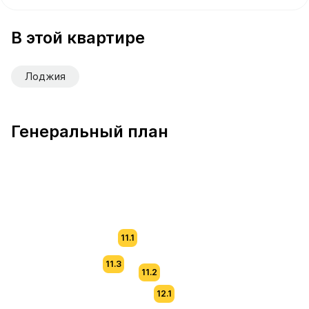
В продаже Квартира №163 площадью 76.5 м² стоимость
В этой квартире
Лоджия
Генеральный план
11.1
11.3
11.2
12.1