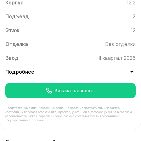
Корпус
12.2
Подъезд
2
Этаж
12
Отделка
Без отделки
Ввод
III квартал 2026
Подробнее
Заказать звонок
Представленные планировочные решения носят иллюстративный характер.
Застройщик передаёт объект с планировкой, указанной в договоре участия в долевом
строительстве. Любая перепланировка должна соответствовать требованиям
государственных органов.
В продаже Квартира №166 площадью 39.6 м² стоимост