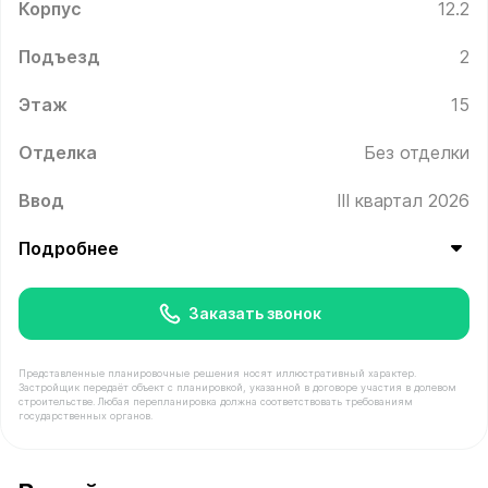
Корпус
12.2
Подъезд
2
Этаж
15
Отделка
Без отделки
Ввод
III квартал 2026
Подробнее
Заказать звонок
Представленные планировочные решения носят иллюстративный характер.
Застройщик передаёт объект с планировкой, указанной в договоре участия в долевом
строительстве. Любая перепланировка должна соответствовать требованиям
государственных органов.
В продаже Квартира №182 площадью 40.6 м² стоимост