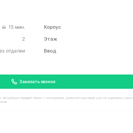
Корпус
15 мин.
2
Этаж
ез отделки
Ввод
Заказать звонок
астройщик передаёт объект с планировкой, указанной в договоре участия в долевом строит
анов.
имостью 13 050 000 ₽ в ЖК Белый Град от застройщика 