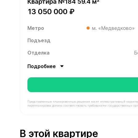
Квартира №184 59.4 м²
13 050 000 ₽
Метро
м. «Медведково»
Подъезд
Отделка
Б
Подробнее
Представленные планировочные решения носят иллюстративный характер. З
перепланировка должна соответствовать требованиям государственных орг
В продаже Квартира №184 площадью 59.4 м² сто
В этой квартире