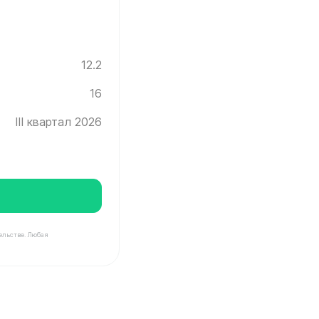
12.2
16
III квартал 2026
ельстве. Любая
Инград ✓ Этаж: 16 ✓ Без отделки ✓ Ввод новостройки 