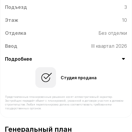
Подъезд
3
Этаж
10
Отделка
Без отделки
Ввод
III квартал 2026
Подробнее
Студия продана
Представленные планировочные решения носят иллюстративный характер.
Застройщик передаёт объект с планировкой, указанной в договоре участия в долевом
строительстве. Любая перепланировка должна соответствовать требованиям
государственных органов.
В продаже Квартира №304 площадью 21.5 м² стоимост
Генеральный план