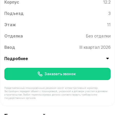
Корпус
12.2
Подъезд
3
Этаж
11
Отделка
Без отделки
Ввод
III квартал 2026
Подробнее
Заказать звонок
Представленные планировочные решения носят иллюстративный характер.
Застройщик передаёт объект с планировкой, указанной в договоре участия в долевом
строительстве. Любая перепланировка должна соответствовать требованиям
государственных органов.
В продаже Квартира №322 площадью 37.3 м² стоимость