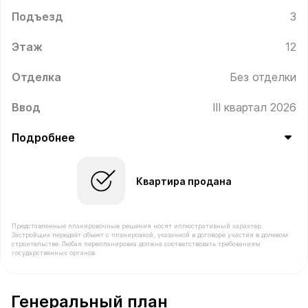
Подъезд
3
Этаж
12
Отделка
Без отделки
Ввод
III квартал 2026
Подробнее
Квартира продана
Представленные планировочные решения носят иллюстративный характер.
Застройщик передаёт объект с планировкой, указанной в договоре участия в долевом
строительстве. Любая перепланировка должна соответствовать требованиям
государственных органов.
В продаже Квартира №333 площадью 34 м² стоимостью
Генеральный план