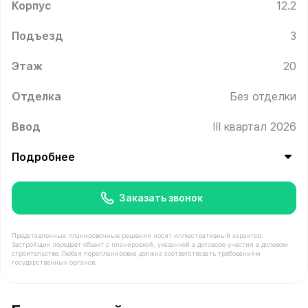
Корпус
12.2
Подъезд
3
Этаж
20
Отделка
Без отделки
Ввод
III квартал 2026
Подробнее
Заказать звонок
Представленные планировочные решения носят иллюстративный характер.
Застройщик передаёт объект с планировкой, указанной в договоре участия в долевом
строительстве. Любая перепланировка должна соответствовать требованиям
государственных органов.
В продаже Квартира №409 площадью 41.4 м² стоимост