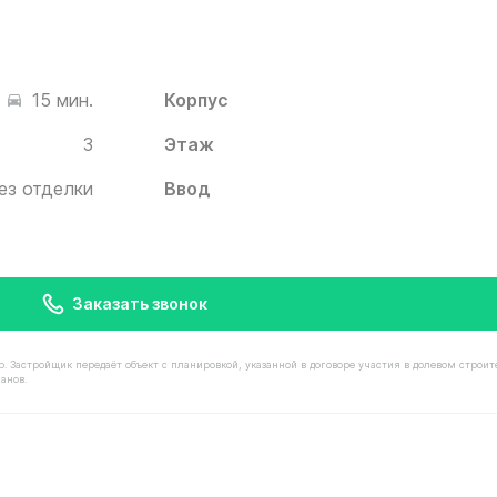
Корпус
15 мин.
3
Этаж
ез отделки
Ввод
Заказать звонок
астройщик передаёт объект с планировкой, указанной в договоре участия в долевом строит
анов.
имостью 9 640 000 ₽ в ЖК Белый Град от застройщика И