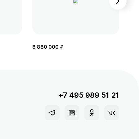
8 880 000 ₽
8 6
+7 495 989 51 21