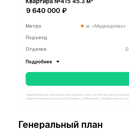
Квартира №415 45.3 м²
9 640 000 ₽
Метро
м. «Медведково»
Подъезд
Отделка
Б
Подробнее
Представленные планировочные решения носят иллюстративный характер. З
перепланировка должна соответствовать требованиям государственных орг
В продаже Квартира №415 площадью 45.3 м² сто
Генеральный план