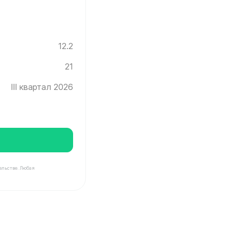
12.2
21
III квартал 2026
ельстве. Любая
нград ✓ Этаж: 21 ✓ Без отделки ✓ Ввод новостройки в